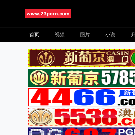
www.23porn.com
首页
视频
图片
小说
升